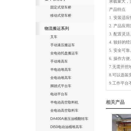
承载量大，
固定式登车桥
产品特点
移动式登车桥
1. 安装
2. 产品
物流搬运系列
3. 配置
叉车
4. 较好
手动液压搬运车
5. 安全
全电动托盘搬运车
6. 操作
手动堆高车
7.无需开挖
半电动堆高车
8.可以选
全电动堆高车
9.工作平
脚踏式平台车
电动平台车
相关产品
半电动高空取料机
全电动高空取料车
DA400A液压油桶翻转车
Dt50电动油桶堆高车